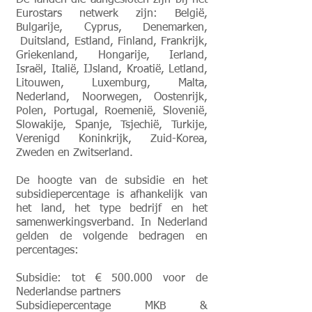
De landen die aangesloten zijn bij het
Eurostars netwerk zijn: België,
Bulgarije, Cyprus, Denemarken,
Duitsland, Estland, Finland, Frankrijk,
Griekenland, Hongarije, Ierland,
Israël, Italië, IJsland, Kroatië, Letland,
Litouwen, Luxemburg, Malta,
Nederland, Noorwegen, Oostenrijk,
Polen, Portugal, Roemenië, Slovenië,
Slowakije, Spanje, Tsjechië, Turkije,
Verenigd Koninkrijk, Zuid-Korea,
Zweden en Zwitserland.
De hoogte van de subsidie en het
subsidiepercentage is afhankelijk van
het land, het type bedrijf en het
samenwerkingsverband. In Nederland
gelden de volgende bedragen en
percentages:
Subsidie: tot € 500.000 voor de
Nederlandse partners
Subsidiepercentage MKB &